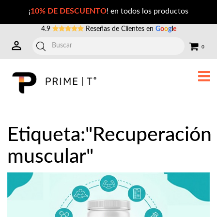
Publicaciones con la Etiqueta: recuperación+muscular
¡
10% DE DESCUENTO
! en todos los productos
4.9
Reseñas de Clientes en
G
o
o
g
l
e
0
Etiqueta:"Recuperación
muscular"