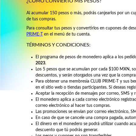
¿CÓMO CONVIERTO MIS PESOS?
Al acumular 150 pesos o más, podrás canjearlos por un c
de tus compras.
Para consultar tus pesos y convertirlos en cupones de des
PRIME-T
en el menú de tu cuenta.
TÉRMINOS Y CONDICIONES:
El programa de pesos de monedero aplica a los pedido
2023
.
Los 5 pesos que se acumulan por cada $100 MXN, so
descuentos, y serán otorgados una vez que la compra
Para obtener una membresía CLUB PRIME-T y sus benef
en el sitio web o tiendas participantes. Si deseas regi
Aceptar la recepción de mensajes por correo, SMS y re
El monedero aplica a cada correo electrónico registra
correo electrónico al hacer tus compras.
Las promociones se envían por correo electrónico, SM
En caso de que se cancele una compra pagada, autom
El dinero en el monedero se podrá utilizar cuando a
descuento que tú podrás generar.
Los pesos y cupones no son transferibles.