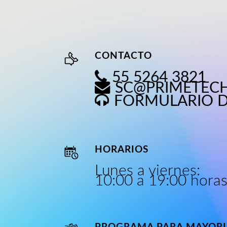
CONTACTO
55 5264 3821
SC@PRIMETEC
FORMULARIO 
HORARIOS
Lunes a viernes:
10:00 a 19:00 hora