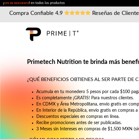
¡
!
en todos los productos
10% DE DESCUENTO
Compra Confiable
4.9
Reseñas de Client
Primetech Nutrition te brinda más bene
¿QUÉ BENEFICIOS OBTIENES AL SER PARTE DE C
Acumula en tu monedero 5 pesos por cada $100 paga
Es completamente ¡GRATIS! Para nuestros clientes.
En CDMX y Área Metropolitana, envío gratis en comp
En Interior de la República, envío gratis en compras 
Descuentos especiales en compras en línea.
Recibe promociones antes de ser publicadas.
3 Meses sin Intereses en compras de $1,500 MXN (sin