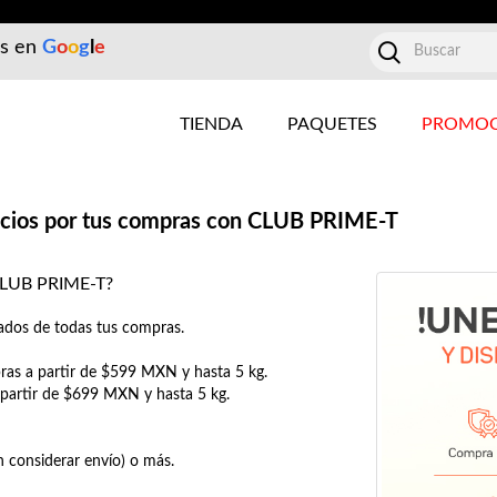
es en
G
o
o
g
l
e
TIENDA
PAQUETES
PROMOC
ficios por tus compras con CLUB PRIME-T
LUB PRIME-T?
dos de todas tus compras.
ras a partir de $599 MXN y hasta 5 kg.
a partir de $699 MXN y hasta 5 kg.
 considerar envío) o más.