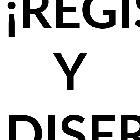
¡REG
Y
DISF