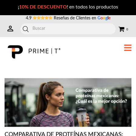
Comparativa de proteínas mexicanas: ¿Cuál es la mejor opción?
¡
10% DE DESCUENTO
! en todos los productos
4.9
Reseñas de Clientes en
G
o
o
g
l
e
0
COMPARATIVA DE PROTEÍNAS MEXICANAS: