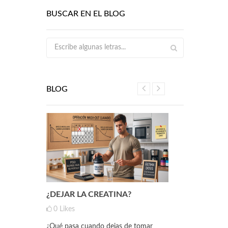
BUSCAR EN EL BLOG
BLOG
 HAN
¿DEJAR LA CREATINA?
NUEVO MY
ELENIO
INOSITOL
0
Likes
0
Likes
¿Qué pasa cuando dejas de tomar