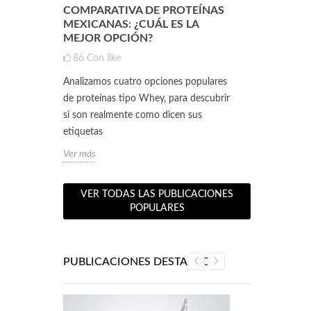
NTE QUE
COMPARATIVA DE PROTEÍNAS
CLA Y L-CA
A UNA
MEXICANAS: ¿CUÁL ES LA
SINERGIA 
NTE LA
MEJOR OPCIÓN?
RENDIMIEN
PESO ÓPT
86
Con like
0
Con like
Analizamos cuatro opciones populares
ositivas
Hoy vamos a p
de proteínas tipo Whey, para descubrir
ntos
poderosos alia
si son realmente como dicen sus
co.
Conjugado (CLA
etiquetas
Estos...
Ver más
Ver más
VER TODAS LAS PUBLICACIONES
POPULARES
PUBLICACIONES DESTACADAS