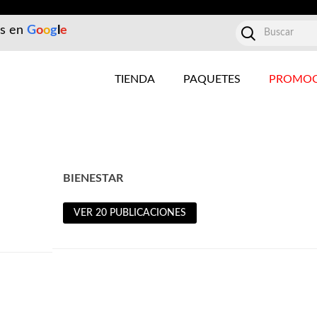
es en
G
o
o
g
l
e
TIENDA
PAQUETES
PROMOC
BIENESTAR
VER 20 PUBLICACIONES