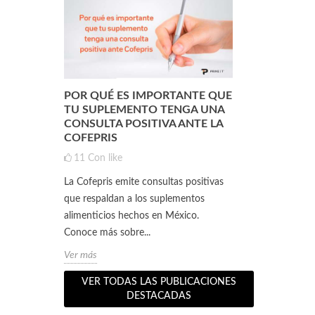
POR QUÉ ES IMPORTANTE QUE
¿QUÉ ES L
ENTO
TU SUPLEMENTO TENGA UNA
(DE SUERO 
CONSULTA POSITIVA ANTE LA
QUÉ SIRVE
COFEPRIS
1
3
Con
11
Con like
ento
Si practicas a
La Cofepris emite consultas positivas
s 5
seguramente 
que respaldan a los suplementos
 a lograr
personas que 
alimenticios hechos en México.
te pueden surgi
Conoce más sobre...
Ver más
Ver más
VER TODAS LAS PUBLICACIONES
DESTACADAS