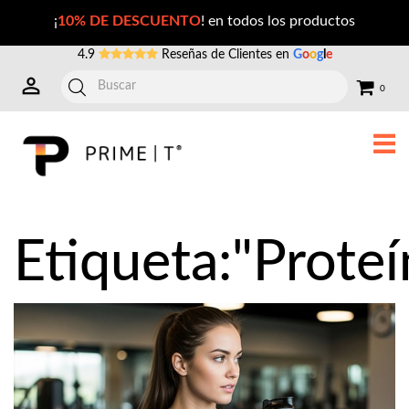
Publicaciones con la Etiqueta: proteína
¡
10% DE DESCUENTO
! en todos los productos
4.9
Reseñas de Clientes en
G
o
o
g
l
e
0
Etiqueta:"Proteí