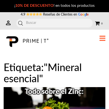
Publicaciones con la Etiqueta: mineral+esencial
¡
10% DE DESCUENTO
! en todos los productos
4.9
Reseñas de Clientes en
G
o
o
g
l
e
0
Etiqueta:"Mineral
esencial"