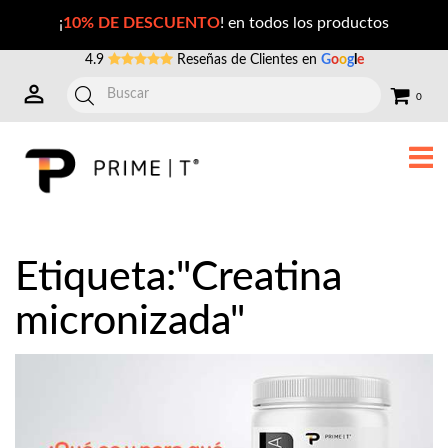
Publicaciones con la Etiqueta: creatina+micronizada
¡
10% DE DESCUENTO
! en todos los productos
4.9
Reseñas de Clientes en
G
o
o
g
l
e
0
Etiqueta:"Creatina
micronizada"