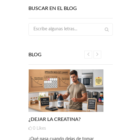
BUSCAR EN EL BLOG
BLOG
 HAN
¿DEJAR LA CREATINA?
NUEVO MY
ELENIO
INOSITOL
0
Likes
0
Likes
¿Qué pasa cuando dejas de tomar