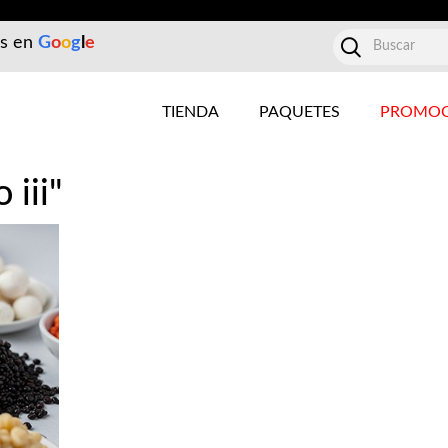
es en
G
o
o
g
l
e
TIENDA
PAQUETES
PROMOC
 iii"