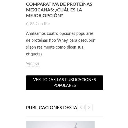
NTE QUE
COMPARATIVA DE PROTEÍNAS
CLA Y L-CA
A UNA
MEXICANAS: ¿CUÁL ES LA
SINERGIA 
NTE LA
MEJOR OPCIÓN?
RENDIMIEN
PESO ÓPT
86
Con like
0
Con like
Analizamos cuatro opciones populares
ositivas
Hoy vamos a p
de proteínas tipo Whey, para descubrir
ntos
poderosos alia
si son realmente como dicen sus
co.
Conjugado (CLA
etiquetas
Estos...
Ver más
Ver más
VER TODAS LAS PUBLICACIONES
POPULARES
PUBLICACIONES DESTACADAS