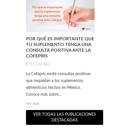
POR QUÉ ES IMPORTANTE QUE
¿QUÉ ES L
ENTO
TU SUPLEMENTO TENGA UNA
(DE SUERO 
CONSULTA POSITIVA ANTE LA
QUÉ SIRVE
COFEPRIS
1
3
Con
11
Con like
ento
Si practicas a
La Cofepris emite consultas positivas
s 5
seguramente 
que respaldan a los suplementos
 a lograr
personas que 
alimenticios hechos en México.
te pueden surgi
Conoce más sobre...
Ver más
Ver más
VER TODAS LAS PUBLICACIONES
DESTACADAS