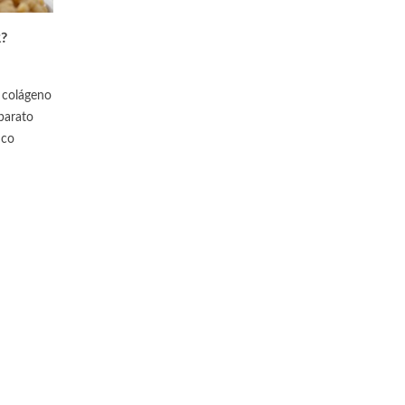
?
e colágeno
barato
nco
¿CONOCES EL BITARTRATO DE
SECRETOS QUE NO TE
COLINA?
CONTADO SOBRE EL S
0
Likes
0
Likes