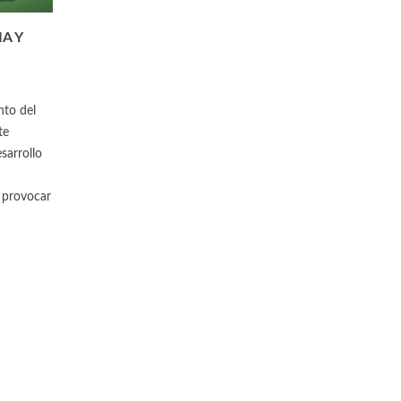
A Y
nto del
te
sarrollo
e provocar
¿CONOCES EL BITARTRATO DE
SECRETOS QUE NO TE
COLINA?
CONTADO SOBRE EL S
0
Likes
0
Likes