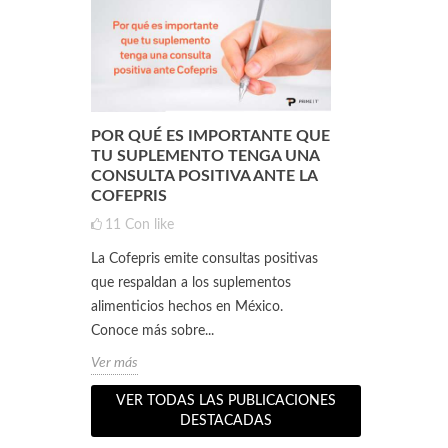
POR QUÉ ES IMPORTANTE QUE
¿QUÉ ES L
ENTO
TU SUPLEMENTO TENGA UNA
(DE SUERO 
CONSULTA POSITIVA ANTE LA
QUÉ SIRVE
COFEPRIS
1
3
Con
11
Con like
ento
Si practicas a
La Cofepris emite consultas positivas
s 5
seguramente 
que respaldan a los suplementos
 a lograr
personas que 
alimenticios hechos en México.
te pueden surgi
Conoce más sobre...
Ver más
Ver más
VER TODAS LAS PUBLICACIONES
DESTACADAS