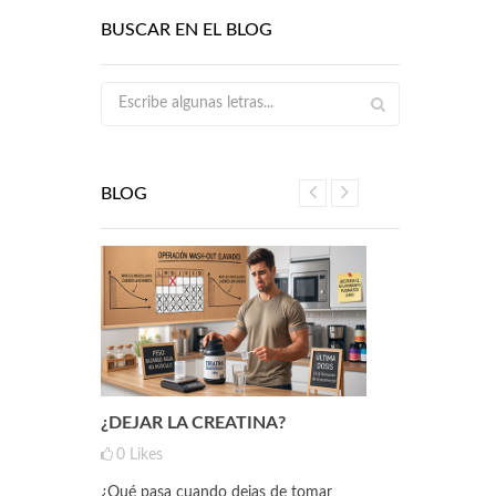
BUSCAR EN EL BLOG
BLOG
 HAN
¿DEJAR LA CREATINA?
NUEVO MY
ELENIO
INOSITOL
0
Likes
0
Likes
¿Qué pasa cuando dejas de tomar