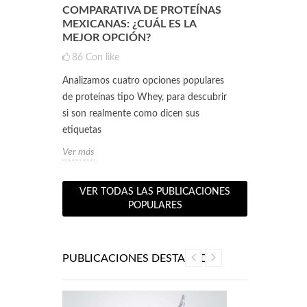
NTE QUE
COMPARATIVA DE PROTEÍNAS
CLA Y L-CA
A UNA
MEXICANAS: ¿CUÁL ES LA
SINERGIA 
NTE LA
MEJOR OPCIÓN?
RENDIMIEN
PESO ÓPT
86
Con like
0
Con like
Analizamos cuatro opciones populares
ositivas
Hoy vamos a p
de proteínas tipo Whey, para descubrir
ntos
poderosos alia
si son realmente como dicen sus
co.
Conjugado (CLA
etiquetas
Estos...
Ver más
Ver más
VER TODAS LAS PUBLICACIONES
POPULARES
PUBLICACIONES DESTACADAS