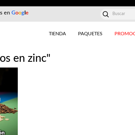
es en
G
o
o
g
l
e
TIENDA
PAQUETES
PROMOC
os en zinc"