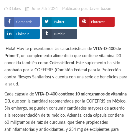
3
Likes
June 7th 2024
Publicado por:
Javier bazán
Compartir
Twitter
Pinterest
LinkedIn
Tumblr
¡Hola! Hoy te presentamos las características de
VITA-D-400 de
Prime-T
, un complemento alimenticio que contiene vitamina D3
conocida también como
Colecalciferol
. Este suplemento ha sido
aprobado por la COFEPRIS (Comisión Federal para la Protección
contra Riesgos Sanitarios) y cuenta con una serie de beneficios para
la salud.
Cada cápsula de
VITA-D-400 contiene 10 microgramos de vitamina
D3
, que son la cantidad recomendada por la COFEPRIS en México.
Sin embargo, se pueden consumir cantidades mayores de acuerdo
a la recomendación de tu médico. Además, cada cápsula contiene
60 miligramos de raíz de cúrcuma, que tiene propiedades
antiinflamatorias y antioxidantes, y 254 mg de excipientes para