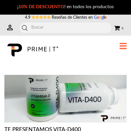
Vitamina D3 VITA-D-400 de Prime-T
¡
10% DE DESCUENTO
! en todos los productos
4.9
Reseñas de Clientes en
G
o
o
g
l
e
0
TE PRESENTAMOS VITA-D400