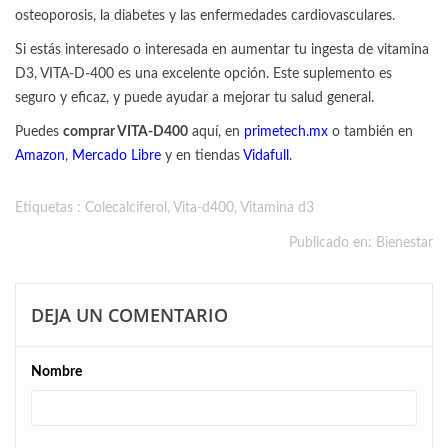
osteoporosis, la diabetes y las enfermedades cardiovasculares.
Si estás interesado o interesada en aumentar tu ingesta de vitamina
D3, VITA-D-400 es una excelente opción. Este suplemento es
seguro y eficaz, y puede ayudar a mejorar tu salud general.
Puedes
comprar VITA-D400
aquí, en
primetech.mx
o también en
Amazon
,
Mercado Libre
y en tiendas
Vidafull
.
Etiquetas :
Colecalciferol
,
Vita-d400
,
Vitamina d3
Publicado en:
Bienestar
DEJA UN COMENTARIO
Nombre