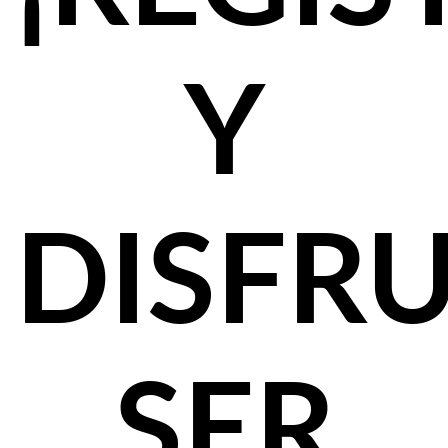
Y
DISFR
SER