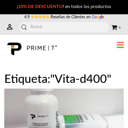
Publicaciones con la Etiqueta: vita-d400
¡
10% DE DESCUENTO
! en todos los productos
4.9
Reseñas de Clientes en
G
o
o
g
l
e
0
Etiqueta:"Vita-d400"