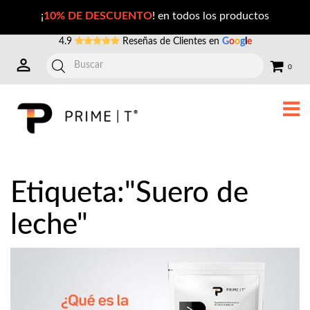
Publicaciones con la Etiqueta: suero+de+leche
¡
10% DE DESCUENTO
! en todos los productos
4.9
Reseñas de Clientes en
G
o
o
g
l
e
0
Etiqueta:"Suero de
leche"