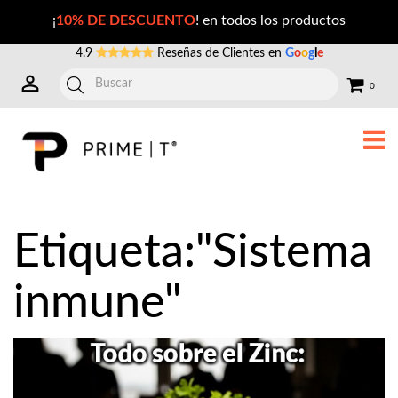
Publicaciones con la Etiqueta: sistema+inmune
¡
10% DE DESCUENTO
! en todos los productos
4.9
Reseñas de Clientes en
G
o
o
g
l
e
0
Etiqueta:"Sistema
inmune"