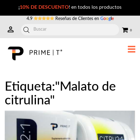
Publicaciones con la Etiqueta: malato+de+citrulina
¡
10% DE DESCUENTO
! en todos los productos
4.9
Reseñas de Clientes en
G
o
o
g
l
e
0
Etiqueta:"Malato de
citrulina"