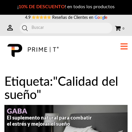
Publicaciones con la Etiqueta: calidad+del+sueño
¡
10% DE DESCUENTO
! en todos los productos
4.9
Reseñas de Clientes en
G
o
o
g
l
e
0
Etiqueta:"Calidad del
sueño"