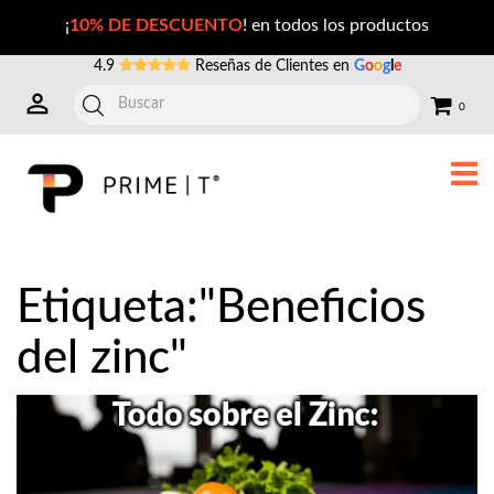
Publicaciones con la Etiqueta: beneficios+del+zinc
¡
10% DE DESCUENTO
! en todos los productos
4.9
Reseñas de Clientes en
G
o
o
g
l
e
0
Etiqueta:"Beneficios
del zinc"