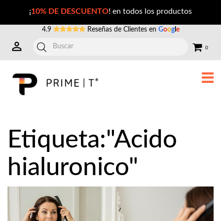
Publicaciones con la Etiqueta: acido+hialuronico
¡
10% DE DESCUENTO
! en todos los productos
4.9
Reseñas de Clientes en
G
o
o
g
l
e
0
Etiqueta:"Acido
hialuronico"