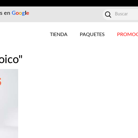
es en
G
o
o
g
l
e
TIENDA
PAQUETES
PROMOC
oico"