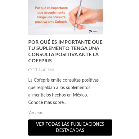
POR QUÉ ES IMPORTANTE QUE
¿QUÉ ES L
ENTO
TU SUPLEMENTO TENGA UNA
(DE SUERO 
CONSULTA POSITIVA ANTE LA
QUÉ SIRVE
COFEPRIS
1
3
Con
11
Con like
ento
Si practicas a
La Cofepris emite consultas positivas
s 5
seguramente 
que respaldan a los suplementos
 a lograr
personas que 
alimenticios hechos en México.
te pueden surgi
Conoce más sobre...
Ver más
Ver más
VER TODAS LAS PUBLICACIONES
DESTACADAS