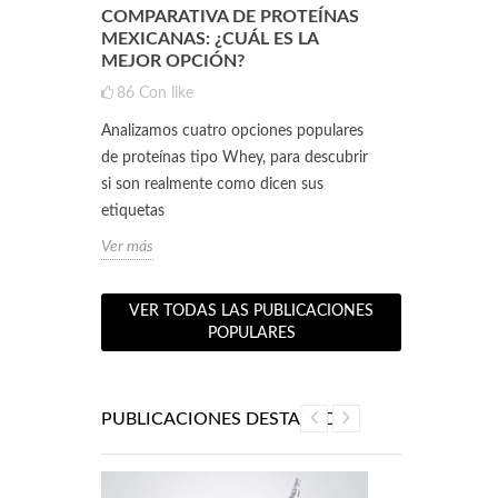
NTE QUE
COMPARATIVA DE PROTEÍNAS
CLA Y L-CA
A UNA
MEXICANAS: ¿CUÁL ES LA
SINERGIA 
NTE LA
MEJOR OPCIÓN?
RENDIMIEN
PESO ÓPT
86
Con like
0
Con like
Analizamos cuatro opciones populares
ositivas
Hoy vamos a p
de proteínas tipo Whey, para descubrir
ntos
poderosos alia
si son realmente como dicen sus
co.
Conjugado (CLA
etiquetas
Estos...
Ver más
Ver más
VER TODAS LAS PUBLICACIONES
POPULARES
PUBLICACIONES DESTACADAS