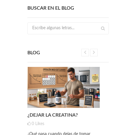
BUSCAR EN EL BLOG
BLOG
 HAN
¿DEJAR LA CREATINA?
NUEVO MY
ELENIO
INOSITOL
0
Likes
0
Likes
¿Qué pasa cuando dejas de tomar