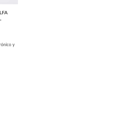
LFA
L
rónico y
¿CONOCES EL BITARTRATO DE
SECRETOS QUE NO TE
COLINA?
CONTADO SOBRE EL S
0
Likes
0
Likes