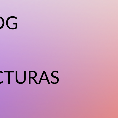
S
OG
CTURAS