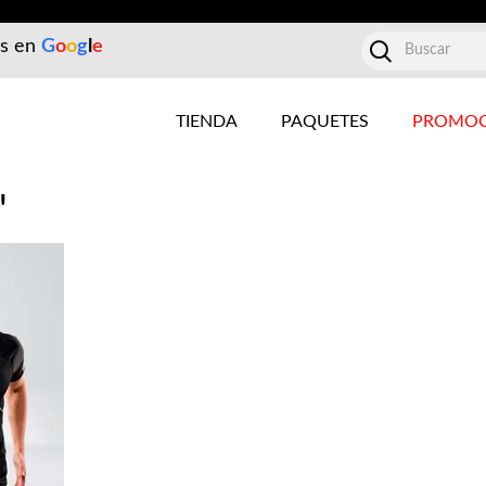
es en
G
o
o
g
l
e
TIENDA
PAQUETES
PROMOC
"