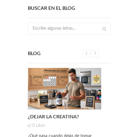
BUSCAR EN EL BLOG
BLOG
 HAN
¿DEJAR LA CREATINA?
NUEVO MY
ELENIO
INOSITOL
0
Likes
0
Likes
¿Qué pasa cuando dejas de tomar