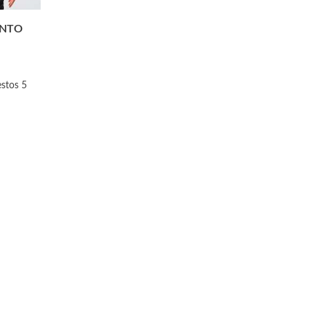
ENTO
estos 5
¿CONOCES EL BITARTRATO DE
SECRETOS QUE NO TE
COLINA?
CONTADO SOBRE EL S
0
Likes
0
Likes