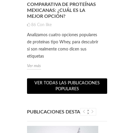
NTE QUE
COMPARATIVA DE PROTEÍNAS
CLA Y L-CA
A UNA
MEXICANAS: ¿CUÁL ES LA
SINERGIA 
NTE LA
MEJOR OPCIÓN?
RENDIMIEN
PESO ÓPT
86
Con like
0
Con like
Analizamos cuatro opciones populares
ositivas
Hoy vamos a p
de proteínas tipo Whey, para descubrir
ntos
poderosos alia
si son realmente como dicen sus
co.
Conjugado (CLA
etiquetas
Estos...
Ver más
Ver más
VER TODAS LAS PUBLICACIONES
POPULARES
PUBLICACIONES DESTACADAS