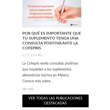
POR QUÉ ES IMPORTANTE QUE
¿QUÉ ES L
ENTO
TU SUPLEMENTO TENGA UNA
(DE SUERO 
CONSULTA POSITIVA ANTE LA
QUÉ SIRVE
COFEPRIS
1
3
Con
11
Con like
ento
Si practicas a
La Cofepris emite consultas positivas
s 5
seguramente 
que respaldan a los suplementos
 a lograr
personas que 
alimenticios hechos en México.
te pueden surgi
Conoce más sobre...
Ver más
Ver más
VER TODAS LAS PUBLICACIONES
DESTACADAS