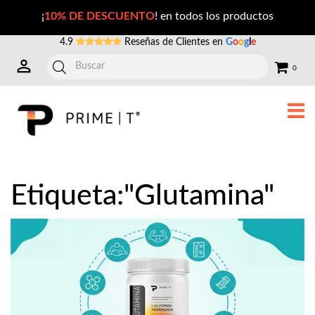
Publicaciones con la Etiqueta: glutamina
¡
10% DE DESCUENTO
! en todos los productos
4.9
Reseñas de Clientes en
G
o
o
g
l
e
0
Etiqueta:"Glutamina"