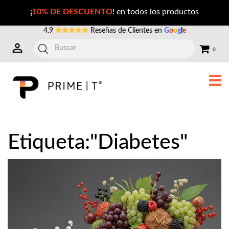
Publicaciones con la Etiqueta: diabetes
¡
10% DE DESCUENTO
! en todos los productos
4.9
Reseñas de Clientes en
G
o
o
g
l
e
0
Etiqueta:"Diabetes"