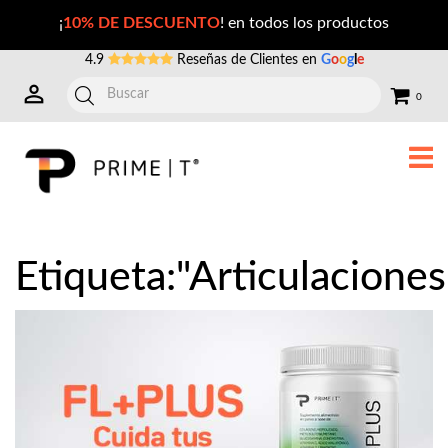
Publicaciones con la Etiqueta: articulaciones
¡
10% DE DESCUENTO
! en todos los productos
4.9
Reseñas de Clientes en
G
o
o
g
l
e
0
Etiqueta:"Articulaciones