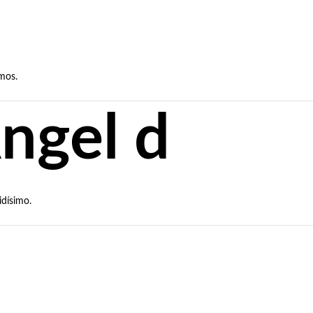
umos.
ngel d
idísimo.