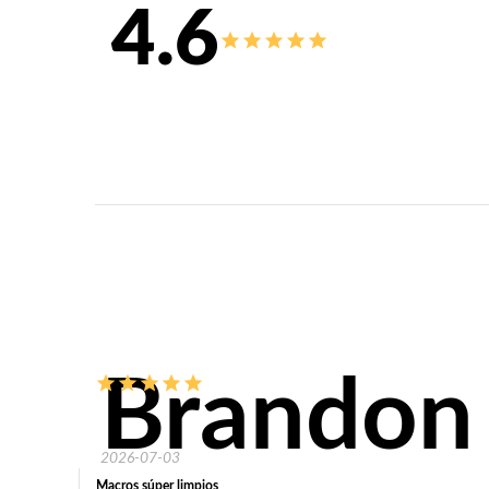
4.6
Brandon
2026-07-03
Macros súper limpios