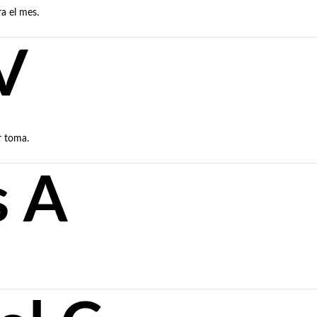
ra el mes.
V
r toma.
s A