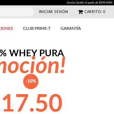
¡Envíos Gratis! A partir de $599 MXN
INICIAR SESIÓN
CARRITO:
0
IONES
CLUB PRIME-T
GARANTÍA
00% WHEY PURA
moción!
-10%
$
17.50