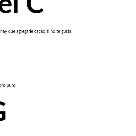
l C
hay que agregarle cacao si no te gusta.
oro puro.
G