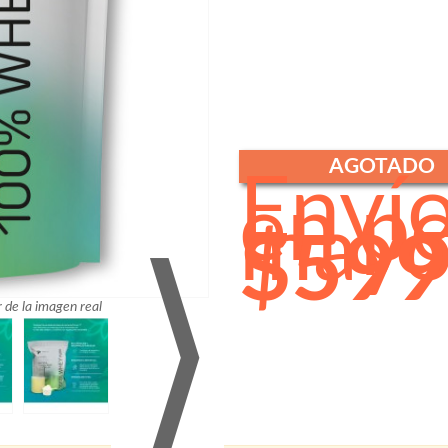
AGOTADO
Enví
en p
mayo
$599
⟩
r de la imagen real