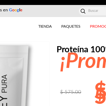
es en
G
o
o
g
l
e
TIENDA
PAQUETES
PROMOC
Proteína 1
¡Pro
5
$ 575.00