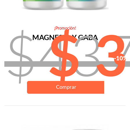
¡Promoción!
$43
$ 
MAGNESIO Y GABA
-10%
Comprar