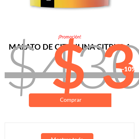
¡Promoción!
$43
$ 
MALATO DE CITRULINA CITRU2:1
-10%
Comprar