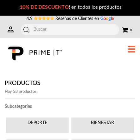
Suplementos de alta calidad enfocados en el deporte, bienestar y belleza (6)
¡
10% DE DESCUENTO
! en todos los productos
4.9
Reseñas de Clientes en
G
o
o
g
l
e
0
PRODUCTOS
Hay 58 productos.
Subcategorías
DEPORTE
BIENESTAR