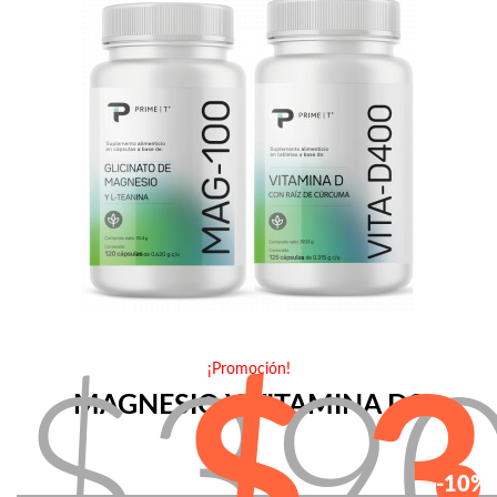
¡Promoción!
$39
$ 
MAGNESIO Y VITAMINA D3
-10%