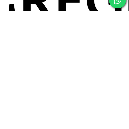
¡REG
Y