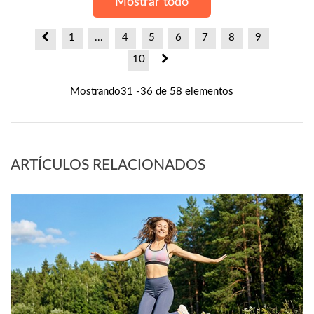
Mostrar todo
1
...
4
5
6
7
8
9
10
Mostrando31 -36 de 58 elementos
ARTÍCULOS RELACIONADOS