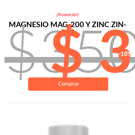
¡Promoción!
MAGNESIO MAG-200 Y ZINC ZIN-
$35
$ 
C20
-10%
Comprar