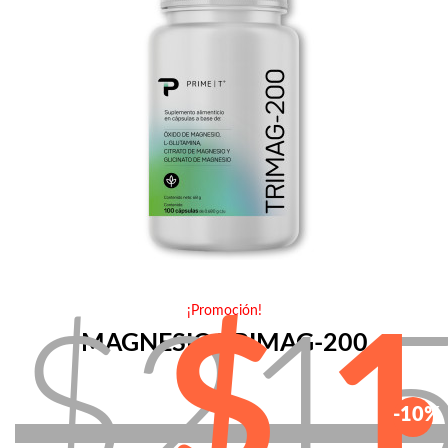
¡Promoción!
$21
$ 
MAGNESIO TRIMAG-200
-10%