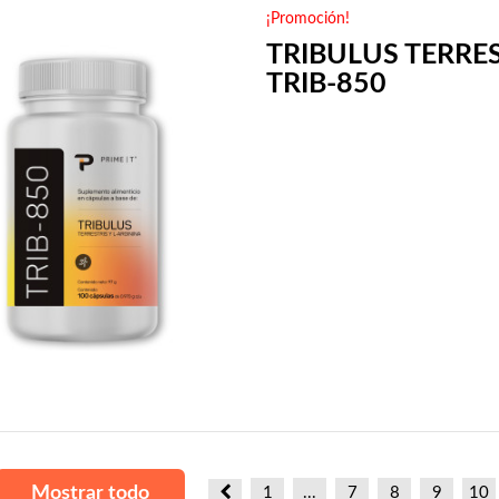
¡Promoción!
TRIBULUS TERRE
TRIB-850
Mostrar todo
1
...
7
8
9
10