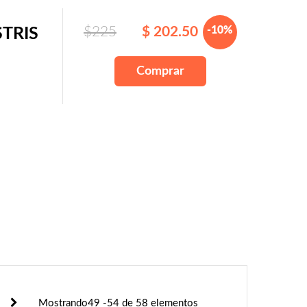
$225
$ 202.50
-10%
STRIS
Comprar
Mostrando49 -54 de 58 elementos