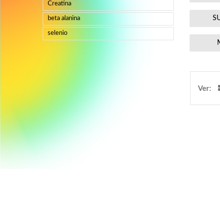
Creatina
S
beta alanina
selenio
Ver: