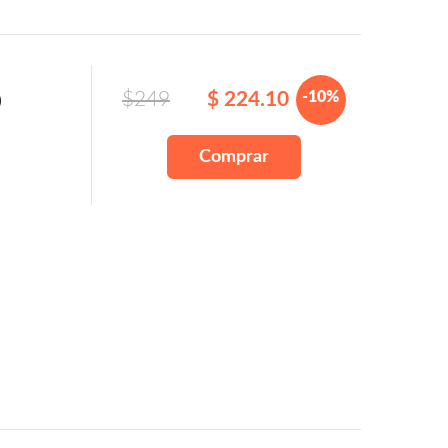
$249
$ 224.10
-10%
0
Comprar