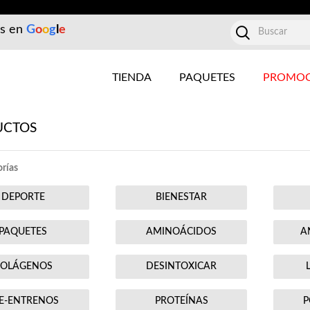
es en
G
o
o
g
l
e
TIENDA
PAQUETES
PROMOC
UCTOS
rías
DEPORTE
BIENESTAR
PAQUETES
AMINOÁCIDOS
A
COLÁGENOS
DESINTOXICAR
E-ENTRENOS
PROTEÍNAS
P