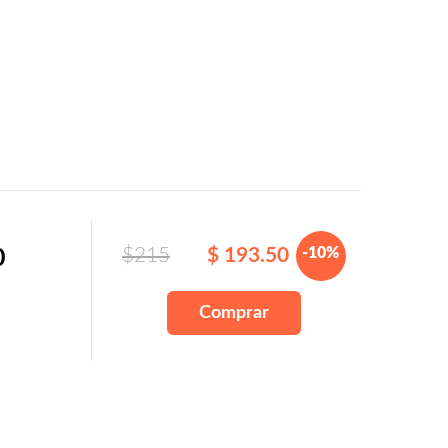
$215
$ 193.50
-10%
0
Comprar