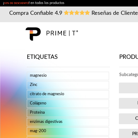
¡
!
en todos los productos
10% DE DESCUENTO
Compra Confiable
4.9
Reseñas de Client
ETIQUETAS
PROD
Subcatego
magnesio
Zinc
citrato de magnesio
Colágeno
Proteína
enzimas digestivas
mag-200
PR