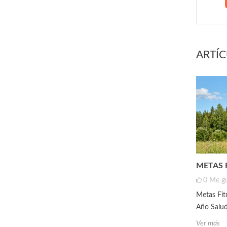
ARTÍ
METAS 
0
Me g
Metas Fit
Año Salud
Ver más