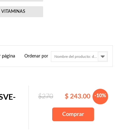
VITAMINAS
r página
Ordenar por
Nombre del producto: de la A a la Z
$270
$ 243.00
-10%
SVE-
Comprar