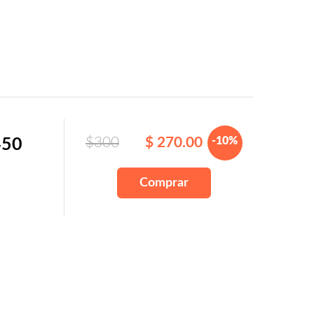
$300
$ 270.00
-10%
450
Comprar