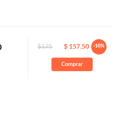
$175
$ 157.50
-10%
0
Comprar