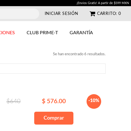
¡Envíos Gratis! A partir de $599 MXN
INICIAR SESIÓN
CARRITO:
0
IONES
CLUB PRIME-T
GARANTÍA
Se han encontrado 6 resultados.
$640
$ 576.00
-10%
Comprar