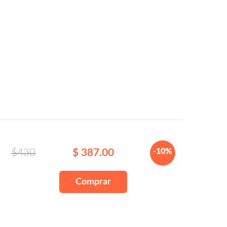
$430
$ 387.00
-10%
Comprar