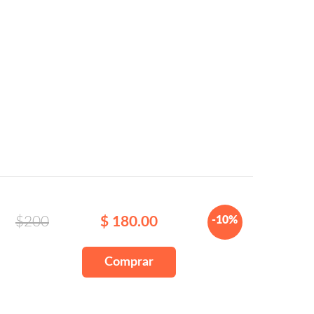
$200
$ 180.00
-10%
Comprar