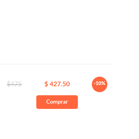
$475
$ 427.50
-10%
Comprar