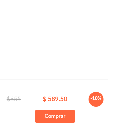
$655
$ 589.50
-10%
Comprar