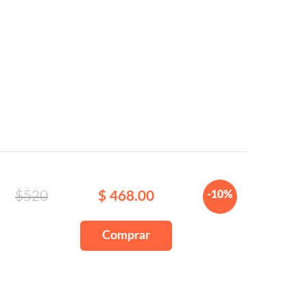
$520
$ 468.00
-10%
Comprar