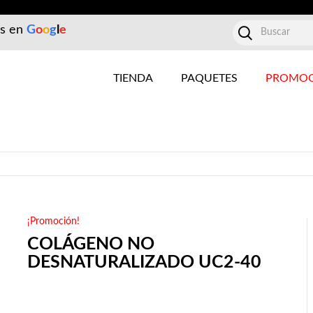
es en
G
o
o
g
l
e
TIENDA
PAQUETES
PROMOC
¡Promoción!
COLÁGENO NO
DESNATURALIZADO UC2-40