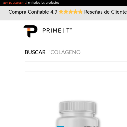
¡
!
en todos los productos
10% DE DESCUENTO
Compra Confiable
4.9
Reseñas de Client
BUSCAR
"COLÁGENO"