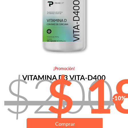
¡Promoción!
VITAMINA D3 VITA-D400
$200
$ 1
-10%
Comprar