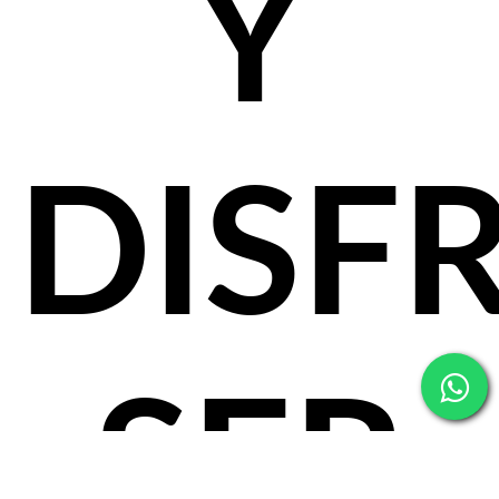
Y
DISF
SER