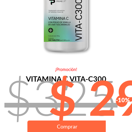
¡Promoción!
VITAMINA C VITA-C300
$325
$ 2
-10%
Comprar