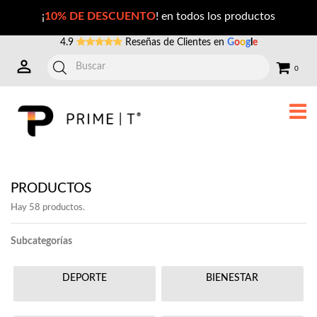
Suplementos de alta calidad enfocados en el deporte, bienestar y belleza (10)
¡
10% DE DESCUENTO
! en todos los productos
4.9
Reseñas de Clientes en
G
o
o
g
l
e
0
PRODUCTOS
Hay 58 productos.
Subcategorías
DEPORTE
BIENESTAR