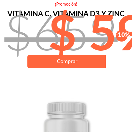
¡Promoción!
VITAMINA C, VITAMINA D3 Y ZINC
$659
$ 5
-10%
Comprar