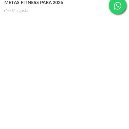
METAS FITNESS PARA 2026
0
Me gusta
Metas Fitness para 2026: Tu Guía para un Año Saludable
Ver más
ETIQUETAS
¡REG