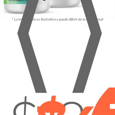
⟨
⟩
* La imagen solo es ilustrativa y puede diferir de la imagen real
¡Pro