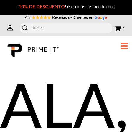
Precio de ALA, Resveratrol y Ácido Hialurónico en México
¡
10% DE DESCUENTO
! en todos los productos
4.9
Reseñas de Clientes en
G
o
o
g
l
e
0
ALA,