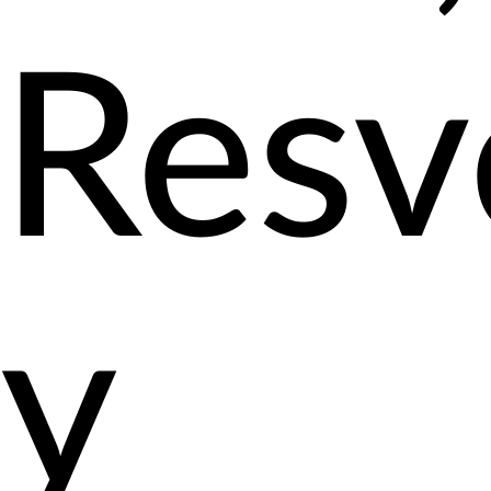
Resv
y