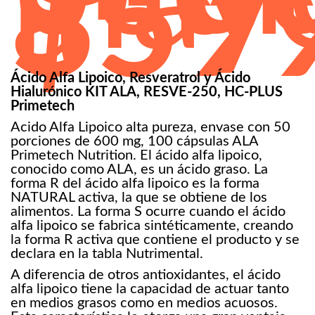
may
a
$59
Ácido Alfa Lipoico, Resveratrol y Ácido
Hialurónico KIT ALA, RESVE-250, HC-PLUS
Primetech
Acido Alfa Lipoico alta pureza, envase con 50
porciones de 600 mg, 100 cápsulas ALA
Primetech Nutrition. El ácido alfa lipoico,
conocido como ALA, es un ácido graso. La
forma R del ácido alfa lipoico es la forma
NATURAL activa, la que se obtiene de los
alimentos. La forma S ocurre cuando el ácido
alfa lipoico se fabrica sintéticamente, creando
la forma R activa que contiene el producto y se
declara en la tabla Nutrimental.
A diferencia de otros antioxidantes, el ácido
alfa lipoico tiene la capacidad de actuar tanto
en medios grasos como en medios acuosos.