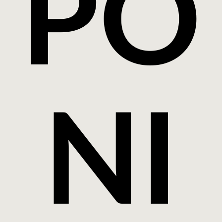
PO
NI