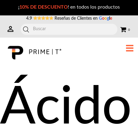
Ácido Hialurónico HC-PLUS precio México
¡
10% DE DESCUENTO
! en todos los productos
4.9
Reseñas de Clientes en
G
o
o
g
l
e
0
Ácido