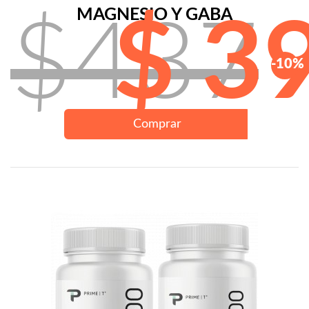
MAGNESIO Y GABA
$437
$ 3
-10%
Comprar