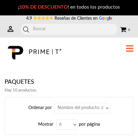
Paquetes de productos. (2)
¡
10% DE DESCUENTO
! en todos los productos
4.9
Reseñas de Clientes en
G
o
o
g
l
e
0
PAQUETES
Hay 10 productos.
Ordenar por
por página
Mostrar