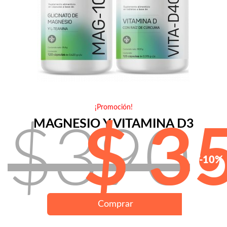
¡Promoción!
MAGNESIO Y VITAMINA D3
$390
$ 3
-10%
Comprar