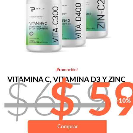
¡Promoción!
VITAMINA C, VITAMINA D3 Y ZINC
$659
$ 5
-10%
Comprar