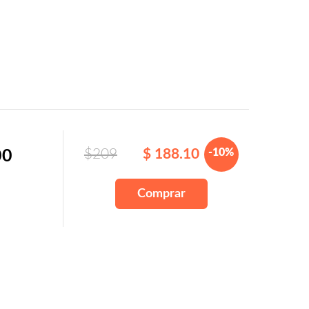
$209
$ 188.10
-10%
00
Comprar