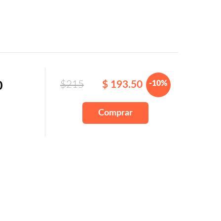
$215
$ 193.50
-10%
0
Comprar