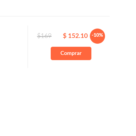
$169
$ 152.10
-10%
Comprar