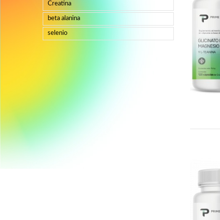
Creatina
beta alanina
selenio