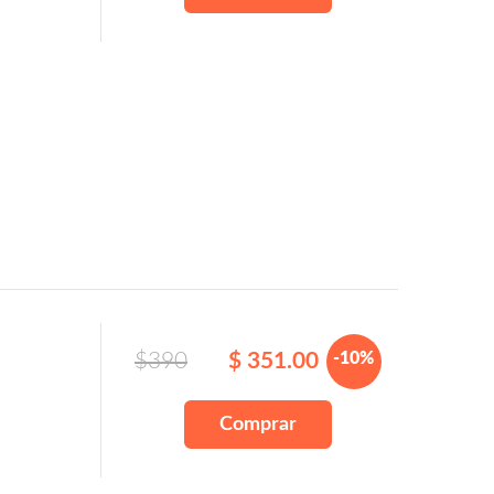
$390
$ 351.00
-10%
Comprar