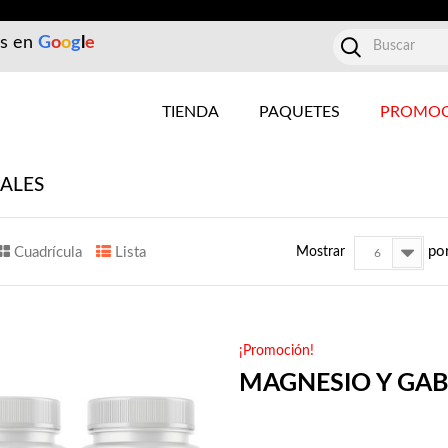
es en
G
o
o
g
l
e
TIENDA
PAQUETES
PROMOC
RALES
po
Cuadrícula
Lista
Mostrar
6
¡Promoción!
MAGNESIO Y GA