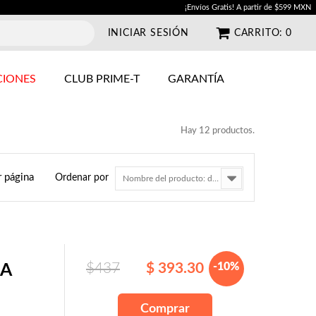
¡Envíos Gratis! A partir de $599 MXN
INICIAR SESIÓN
CARRITO:
0
IONES
CLUB PRIME-T
GARANTÍA
Hay 12 productos.
r página
Ordenar por
Nombre del producto: de la A a la Z
$437
$ 393.30
-10%
BA
Comprar