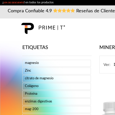
¡
!
en todos los productos
10% DE DESCUENTO
Compra Confiable
4.9
Reseñas de Client
ETIQUETAS
MINE
magnesio
Ver:
Zinc
citrato de magnesio
Colágeno
Proteína
enzimas digestivas
mag-200