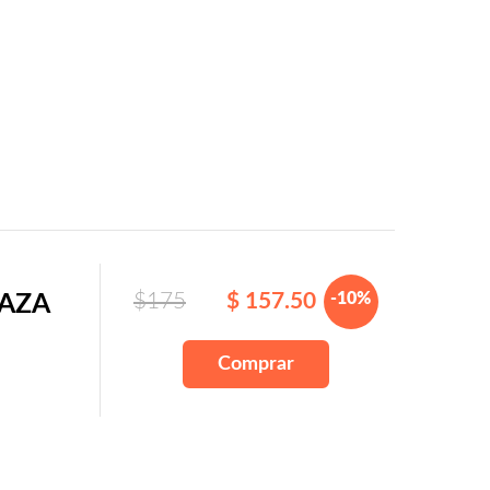
$175
$ 157.50
-10%
RAZA
Comprar