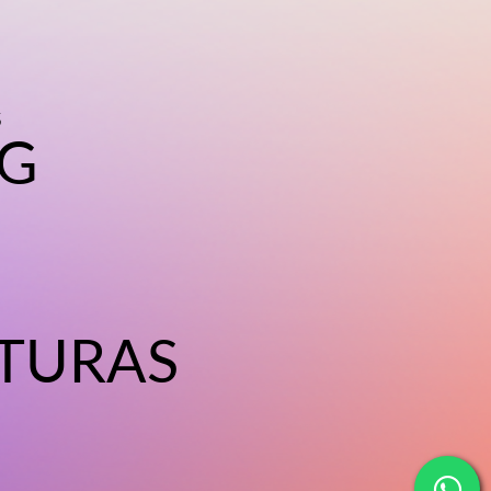
S
G
TURAS