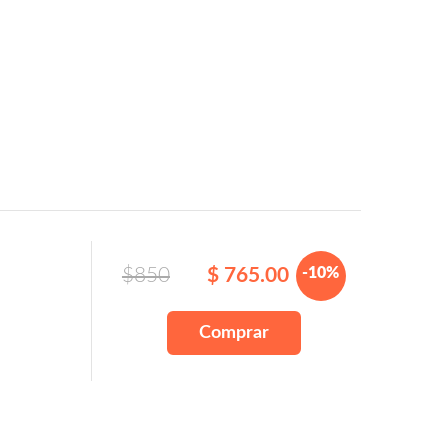
$850
$ 765.00
-10%
Comprar