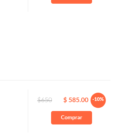
$650
$ 585.00
-10%
Comprar