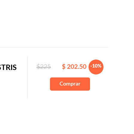
$225
$ 202.50
-10%
STRIS
Comprar