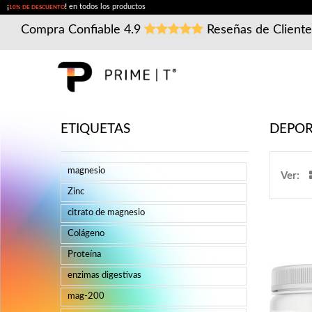
¡
!
en todos los productos
10% DE DESCUENTO
Compra Confiable
4.9
Reseñas de Client
ETIQUETAS
DEPO
magnesio
Ver:
Zinc
citrato de magnesio
Colágeno
Proteína
enzimas digestivas
mag-200