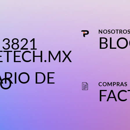
NOSOTRO
BLO
 3821
ETECH.MX
RIO DE
TO
COMPRAS
FAC