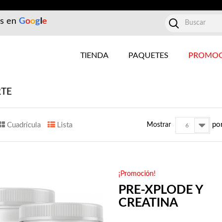
es en
G
o
o
g
l
e
TIENDA
PAQUETES
PROMOC
RTE
po
Cuadrícula
Lista
Mostrar
6
¡Promoción!
PRE-XPLODE Y
CREATINA