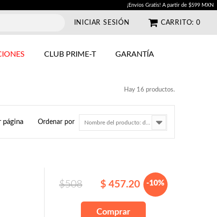
¡Envíos Gratis! A partir de $599 MXN
INICIAR SESIÓN
CARRITO:
0
IONES
CLUB PRIME-T
GARANTÍA
Hay 16 productos.
r página
Ordenar por
Nombre del producto: de la A a la Z
$508
$ 457.20
-10%
Comprar