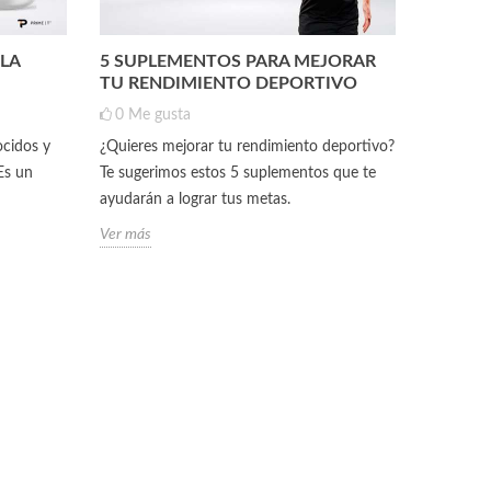
 LA
5 SUPLEMENTOS PARA MEJORAR
GLUTAM
TU RENDIMIENTO DEPORTIVO
RECOM
0
Me gusta
19
Me 
cidos y
¿Quieres mejorar tu rendimiento deportivo?
La gluta
Es un
Te sugerimos estos 5 suplementos que te
ampliame
ayudarán a lograr tus metas.
fitness p
después d
Ver más
Ver más