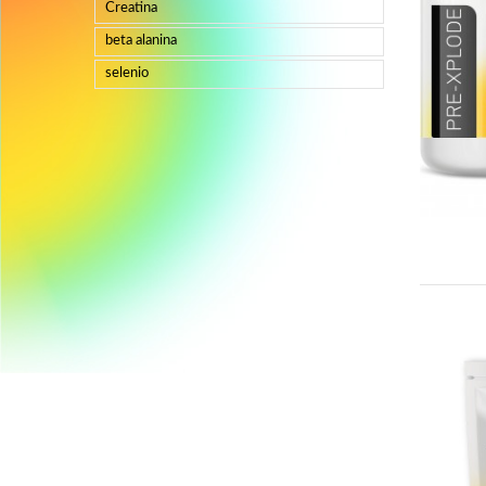
Creatina
beta alanina
selenio