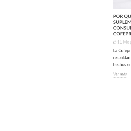
TURAL
¿DEJAR LA CREATINA?
POR QU
 Y
SUPLEM
0
Me gusta
CONSUL
¿Qué pasa cuando dejas de tomar creatina?
COFEPR
¿Tiene beneficios hacerlo?
11
Me 
mnio? El
Ver más
La Cofepr
o) es un
respaldan
..
hechos en
Ver más