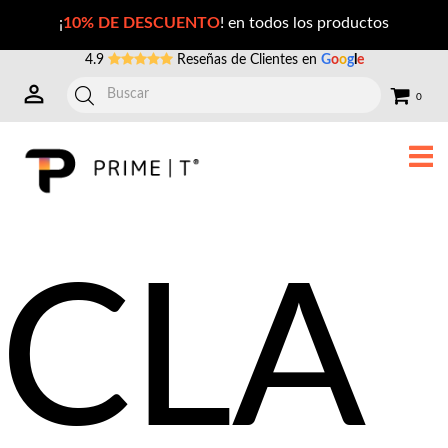
Precio de CLA y L-Carnitina en México
¡
10% DE DESCUENTO
! en todos los productos
4.9
Reseñas de Clientes en
G
o
o
g
l
e
0
CLA