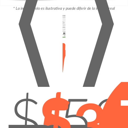
⟨
⟩
* La imagen solo es ilustrativa y puede diferir de la imagen real
¡Pro
$ 59
$