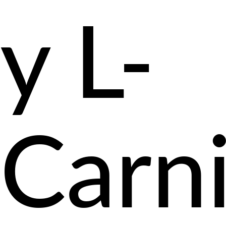
y L-
Carni