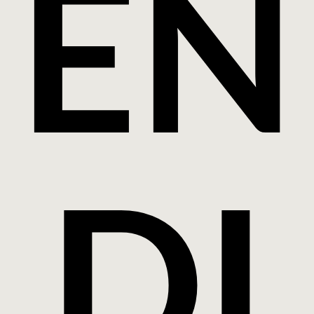
ÉN
DI