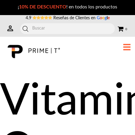
Precio de Vitamina C, Vitamina D3 y Zinc en México
¡
10% DE DESCUENTO
! en todos los productos
4.9
Reseñas de Clientes en
G
o
o
g
l
e
0
Vitami