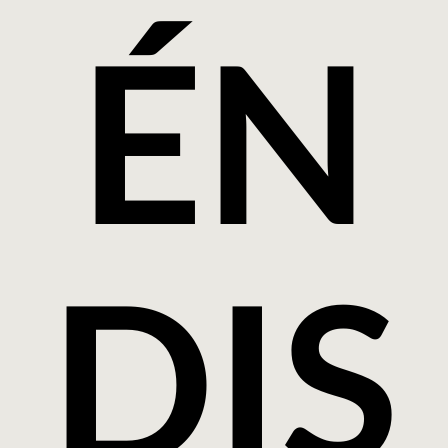
ÉN
DIS