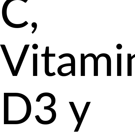
C,
Vitami
D3 y