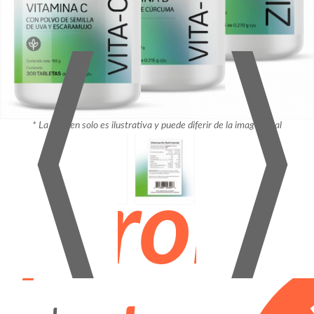
⟨
⟩
* La imagen solo es ilustrativa y puede diferir de la imagen real
¡Promo