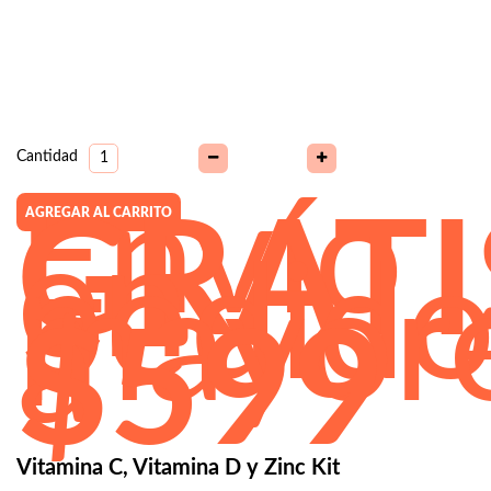
Cantidad
Envío
AGREGAR AL CARRITO
GRATI
en
pedido
mayor
a
$599
Vitamina C, Vitamina D y Zinc Kit