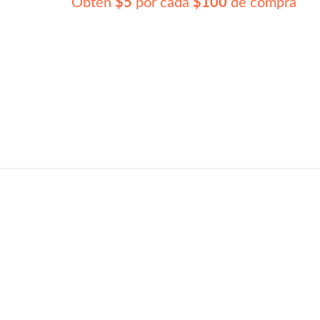
Obtén
$5
por cada
$100
de compra