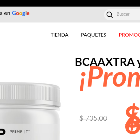
es en
G
o
o
g
l
e
TIENDA
PAQUETES
PROMOC
BCAAXTRA y
¡Pro
6
$ 735.00