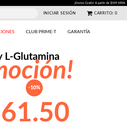
¡Envíos Gratis! A partir de $599 MXN
INICIAR SESIÓN
CARRITO:
0
IONES
CLUB PRIME-T
GARANTÍA
 L-Glutamina
moción!
-10%
$
61.50