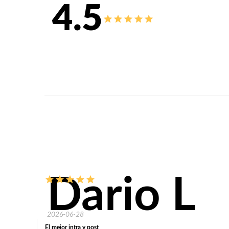
4.5
Dario L
2026-06-28
El mejor intra y post