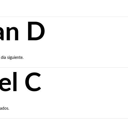
an D
día siguiente.
l C
sados.