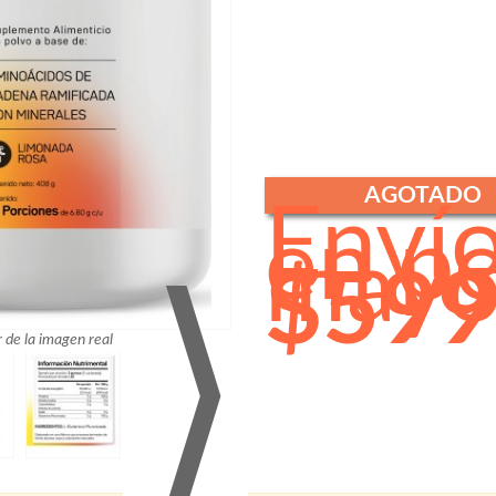
AGOTADO
Enví
en p
mayo
$599
⟩
r de la imagen real