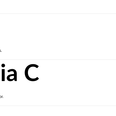
s.
ia C
or.