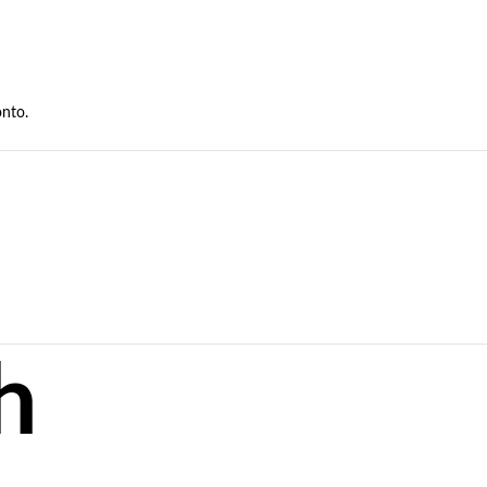
nto.
h