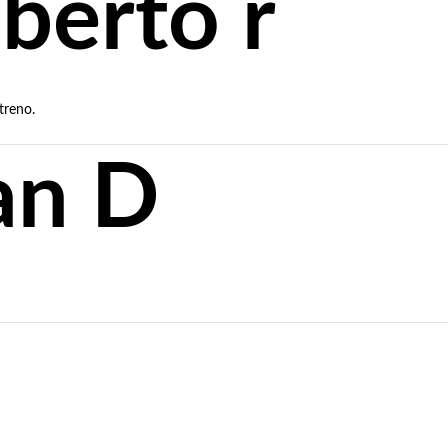
berto r
treno.
an D