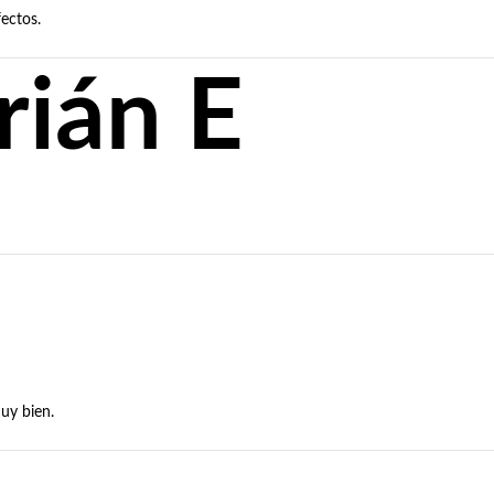
fectos.
rián E
uy bien.