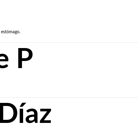
l estómago.
e P
Díaz