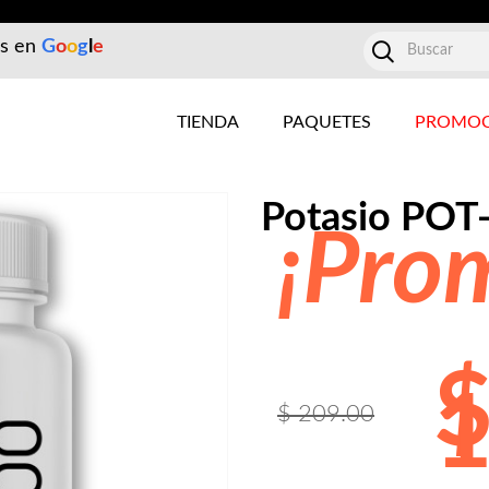
es en
G
o
o
g
l
e
TIENDA
PAQUETES
PROMOC
Potasio POT
¡Pro
1
$ 209.00