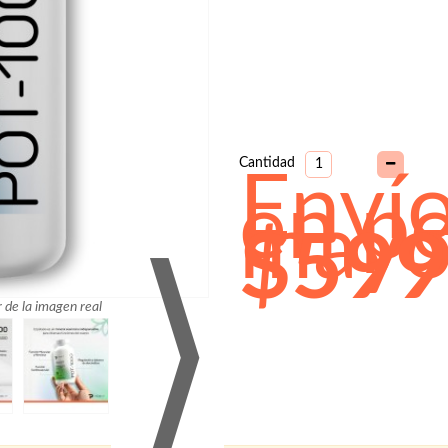
Cantidad
Enví
en p
mayo
$599
⟩
r de la imagen real