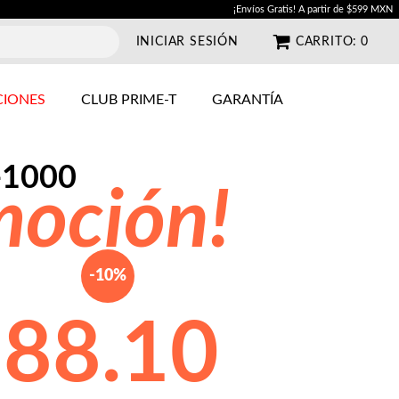
¡Envíos Gratis! A partir de $599 MXN
INICIAR SESIÓN
CARRITO:
0
IONES
CLUB PRIME-T
GARANTÍA
-1000
moción!
-10%
$
88.10