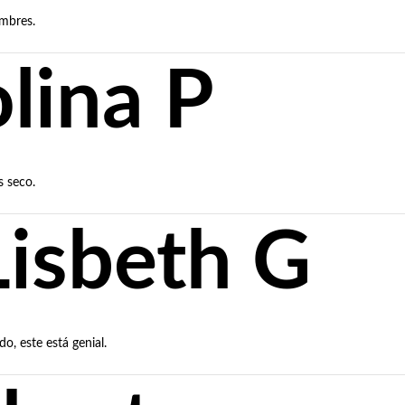
ambres.
lina P
s seco.
Lisbeth G
o, este está genial.