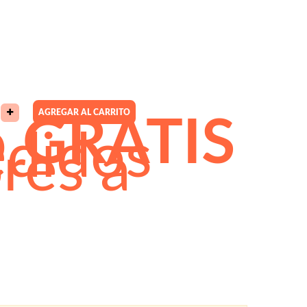
AGREGAR AL CARRITO
o
GRATIS
edidos
res a