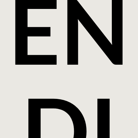
ÉN
DI