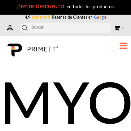
MYO & D-CHIRO INOSITOL precio México
¡
10% DE DESCUENTO
! en todos los productos
4.9
Reseñas de Clientes en
G
o
o
g
l
e
0
MY