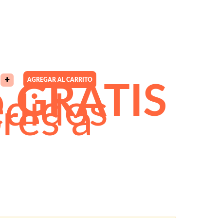
AGREGAR AL CARRITO
o
GRATIS
edidos
res a