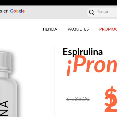
es en
G
o
o
g
l
e
TIENDA
PAQUETES
PROMOC
Espirulina
¡Pro
2
$ 235.00