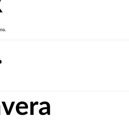
R
ena.
.
avera