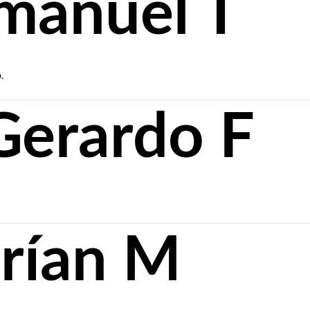
manuel T
.
Gerardo F
rían M