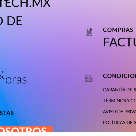
TECH.MX
 DE
COMPRAS
FACT
:
CONDICION
horas
GARANTÍA DE 
TÉRMINOS Y C
AVISO DE PRIV
STAS
POLÍTICAS DE 
NOSOTROS