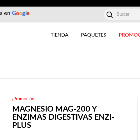
es en
G
o
o
g
l
e
TIENDA
PAQUETES
PROMOC
¡Promoción!
MAGNESIO MAG-200 Y
ENZIMAS DIGESTIVAS ENZI-
PLUS