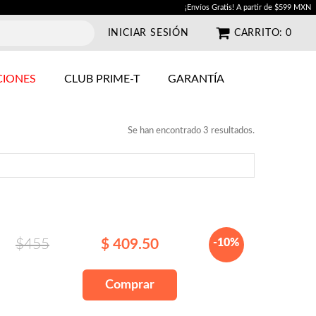
¡Envíos Gratis! A partir de $599 MXN
INICIAR SESIÓN
CARRITO:
0
IONES
CLUB PRIME-T
GARANTÍA
Se han encontrado 3 resultados.
$455
$ 409.50
-10%
Comprar