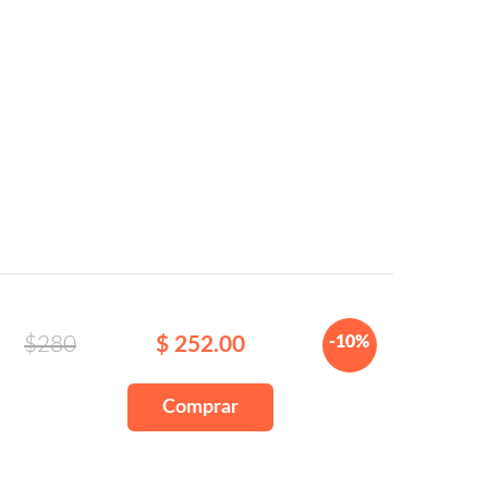
$280
$ 252.00
-10%
Comprar